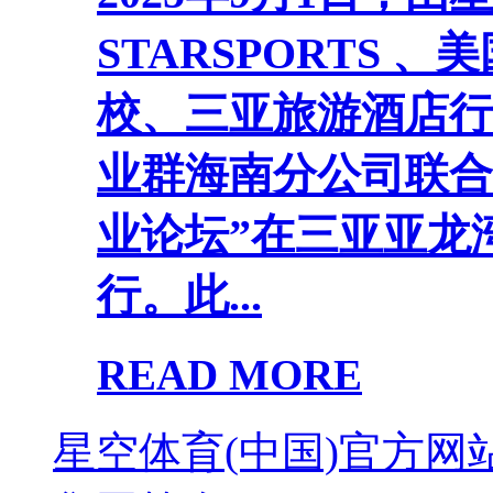
STARSPORTS
校、三亚旅游酒店行
业群海南分公司联合
业论坛”在三亚亚龙
行。此...
READ MORE
星空体育(中国)官方网站 -