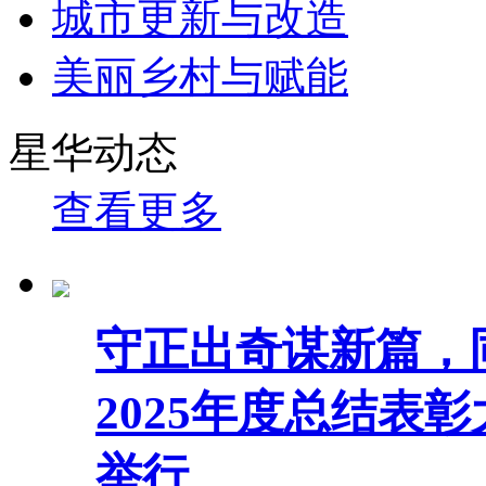
城市更新与改造
美丽乡村与赋能
星华动态
查看更多
守正出奇谋新篇，同
2025年度总结表彰
举行