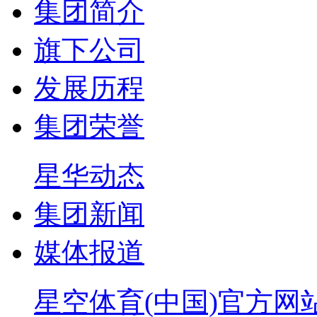
集团简介
旗下公司
发展历程
集团荣誉
星华动态
集团新闻
媒体报道
星空体育(中国)官方网站 -