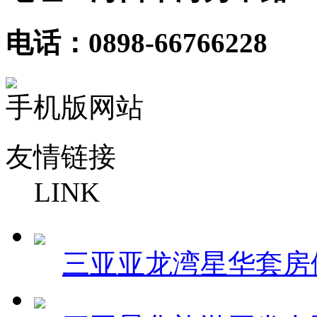
电话：0898-66766228
手机版网站
友情链接
LINK
三亚亚龙湾星华套房